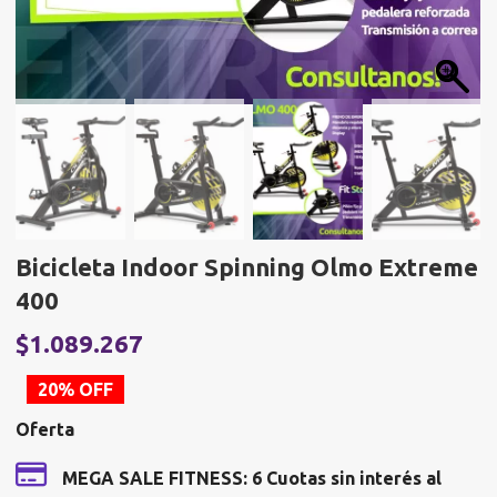
Bicicleta Indoor Spinning Olmo Extreme
400
El
E
$
1.089.267
precio
p
20% OFF
original
a
Oferta
era:
e
$1.365.584.
$
MEGA SALE FITNESS: 6 Cuotas sin interés al