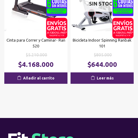
SIN STOCK
Cinta para Correr y Caminar- Ran
Bicicleta Indoor Spinning Ranbak
520
101
El
El
$
5.210.000
$
805.000
precio
precio
El
El
$
4.168.000
$
644.000
original
original
precio
p
era:
era:
actual
ac
Añadir al carrito
Leer más
$5.210.000.
$805.000.
es:
es
$4.168.000.
$6