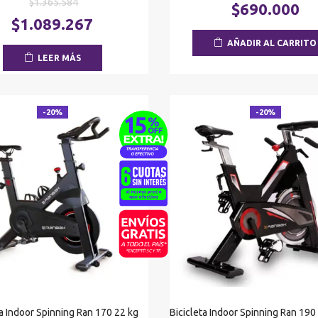
El
$
1.365.584
precio
$
690.000
precio
El
origin
$
1.089.267
original
precio
era:
AÑADIR AL CARRITO
era:
actual
$862.5
LEER MÁS
$1.365.584.
es:
$1.089.267.
-20%
-20%
ta Indoor Spinning Ran 170 22 kg
Bicicleta Indoor Spinning Ran 190