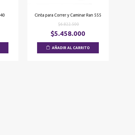
540
Cinta para Correr y Caminar Ran 555
El
$
6.822.500
o
precio
El
El
$
5.458.000
nal
original
precio
precio
era:
actual
actual
AÑADIR AL CARRITO
7.500.
$6.822.500.
es:
es:
$2.590.000.
$5.458.000.