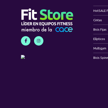
Hot
SALE 
Cintas
Bicis Fijas
Elípticos
Multigym
Bicis Spin