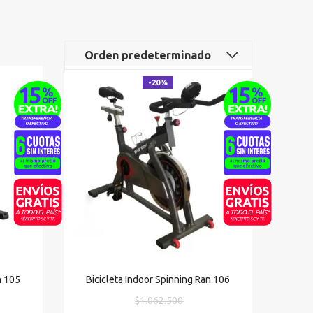
Orden predeterminado
-20%
n 105
Bicicleta Indoor Spinning Ran 106
El
$
1.062.500