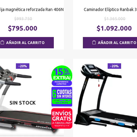
 fija magnética reforzada Ran 406N
Caminador Elíptico Ranbak 
El
El
$
993.750
$
1.365.000
precio
preci
El
$
795.000
$
1.092.000
original
origi
precio
era:
era:
actual
AÑADIR AL CARRITO
AÑADIR AL CARRITO
$993.750.
$1.36
es:
$795.000.
-20%
-20%
SIN STOCK