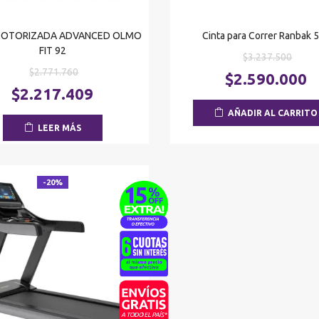
MOTORIZADA ADVANCED OLMO
Cinta para Correr Ranbak 
FIT 92
El
$
3.237.500
El
$
2.771.760
preci
$
2.590.000
precio
El
origi
$
2.217.409
original
precio
era:
AÑADIR AL CARRITO
era:
actual
$3.23
LEER MÁS
$2.771.760.
es:
$2.217.409.
-20%