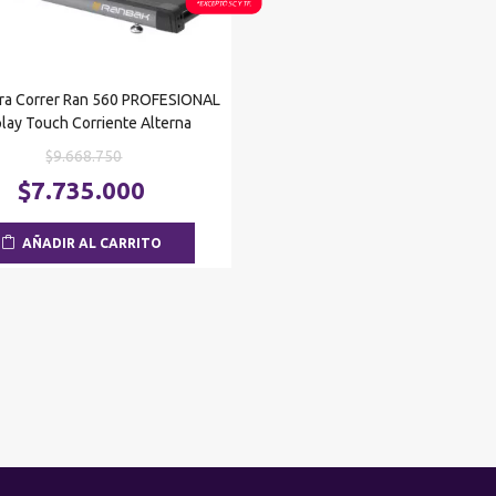
ara Correr Ran 560 PROFESIONAL
play Touch Corriente Alterna
El
$
9.668.750
precio
El
$
7.735.000
original
precio
era:
actual
AÑADIR AL CARRITO
$9.668.750.
es:
$7.735.000.