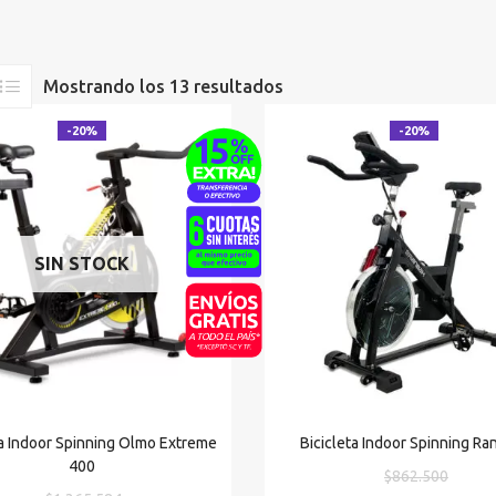
Mostrando los 13 resultados
-20%
-20%
SIN STOCK
ta Indoor Spinning Olmo Extreme
Bicicleta Indoor Spinning Ra
400
El
$
862.500