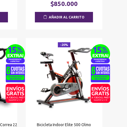
precio
El
El
$
850.000
al
original
precio
precio
era:
actual
actual
AÑADIR AL CARRITO
00.
$1.062.500.
es:
es:
$690.000.
$850.000.
-20%
 Correa 22
Bicicleta Indoor Elite 500 Olmo