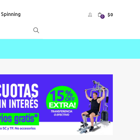
s Spinning
$
0
0