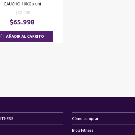
CAUCHO 10KG x uni
El
$
82.498
precio
El
$
65.998
original
precio
era:
actual
AÑADIR AL CARRITO
$82.498.
es:
$65.998.
FITNESS
Cómo comprar
Blog Fitness