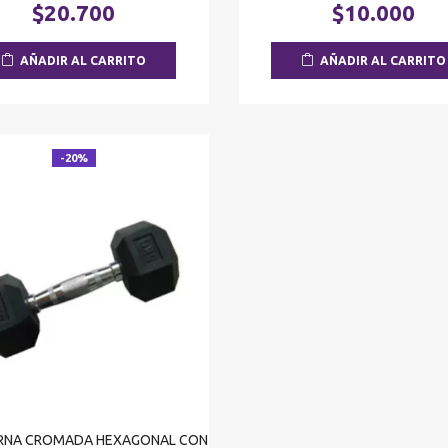
precio
precio
El
$
20.700
$
10.000
original
origina
precio
era:
era:
actual
AÑADIR AL CARRITO
AÑADIR AL CARRITO
$25.875.
$13.00
es:
$20.700.
-20%
RNA CROMADA HEXAGONAL CON