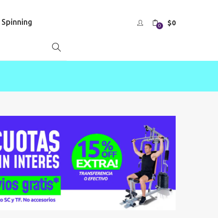
s Spinning
$
0
0