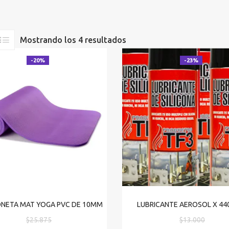
Mostrando los 4 resultados
-20%
-23%
NETA MAT YOGA PVC DE 10MM
LUBRICANTE AEROSOL X 44
El
El
$
25.875
$
13.000