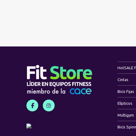
Hot
SALE 
Cintas
Bicis Fijas
Elípticos
Multigym
Bicis Spin