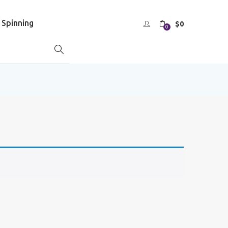
s Spinning
$
0
0