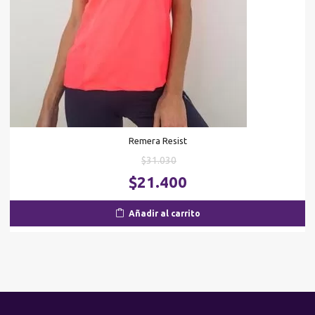
Remera Resist
El
$
31.030
precio
El
$
21.400
original
pr
era:
ac
Añadir al carrito
$31.030.
es
$2