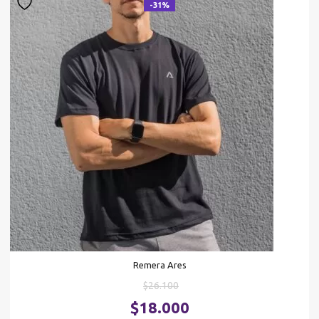
-31%
Remera Ares
El
$
26.100
precio
El
$
18.000
original
pr