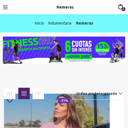
Remeras
0
Inicio
Indumentaria
Remeras
Orden predeterminado
-31%