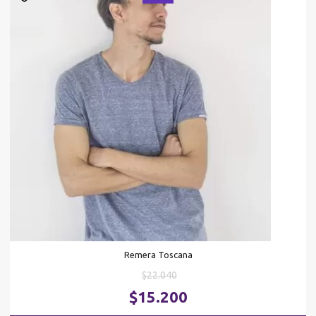
Remera Toscana
El
$
22.040
precio
El
$
15.200
original
pr