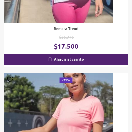
Remera Trend
El
$
25.375
precio
El
$
17.500
original
pr
era:
ac
Añadir al carrito
$25.375.
es
$1
-31%