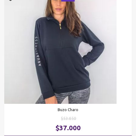
Buzo Charo
El
$
53.650
precio
El
$
37.000
original
pr