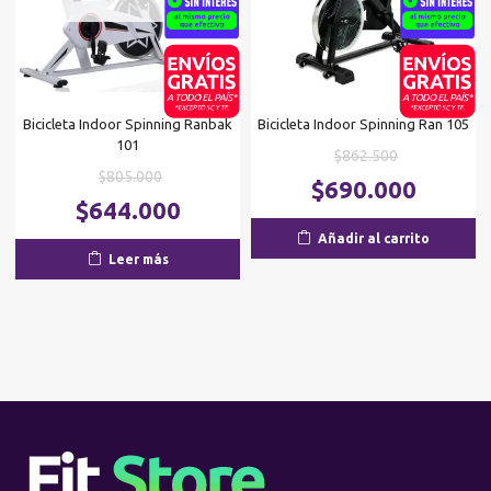
Bicicleta Indoor Spinning Ranbak
Bicicleta Indoor Spinning Ran 105
101
El
$
862.500
El
$
805.000
precio
El
$
690.000
precio
El
original
$
644.000
p
original
precio
era:
ac
Añadir al carrito
era:
actual
$862.500.
es
Leer más
$805.000.
es:
$6
$644.000.