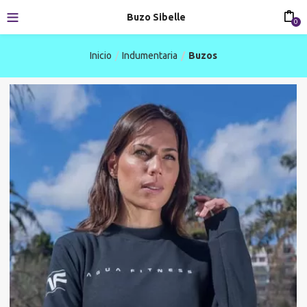
Buzo Sibelle
0
Inicio
Indumentaria
Buzos
-31%