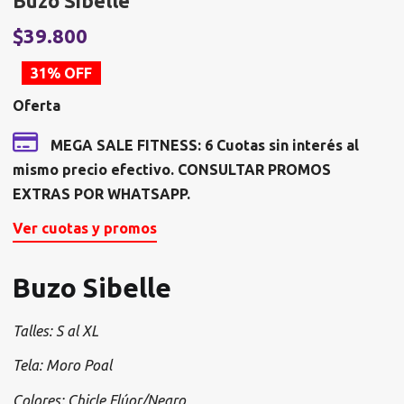
Buzo Sibelle
El
E
$
39.800
precio
p
31% OFF
original
a
Oferta
era:
e
$57.710.
$
MEGA SALE FITNESS: 6 Cuotas sin interés al
mismo precio efectivo. CONSULTAR PROMOS
EXTRAS POR WHATSAPP.
Ver cuotas y promos
Buzo Sibelle
Talles: S al XL
Tela: Moro Poal
Colores: Chicle Flúor/Negro