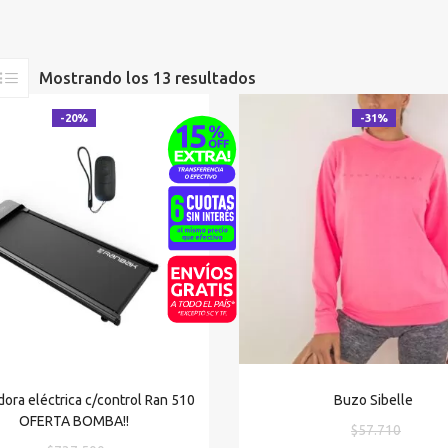
Mostrando los 13 resultados
-20%
-31%
ora eléctrica c/control Ran 510
Buzo Sibelle
OFERTA BOMBA!!
El
$
57.710