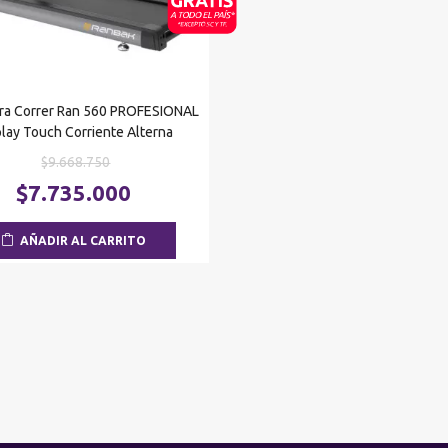
ara Correr Ran 560 PROFESIONAL
play Touch Corriente Alterna
El
$
9.668.750
precio
El
$
7.735.000
original
precio
era:
actual
AÑADIR AL CARRITO
$9.668.750.
es:
$7.735.000.