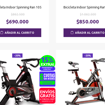
cleta Indoor Spinning Ran 105
Bicicleta Indoor Spinning Ra
El
El
$
862.500
$
1.062.500
precio
preci
El
$
690.000
$
850.000
original
origi
precio
era:
era:
actual
AÑADIR AL CARRITO
AÑADIR AL CARRITO
$862.500.
$1.06
es:
$690.000.
-20%
-20%