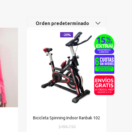
Orden predeterminado
-20%
Bicicleta Spinning Indoor Ranbak 102
El
$
498.750