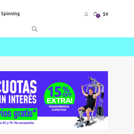
s Spinning
$
0
0