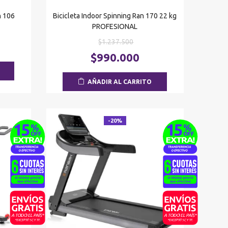
n 106
Bicicleta Indoor Spinning Ran 170 22 kg
PROFESIONAL
El
$
1.237.500
o
El
precio
El
nal
precio
$
990.000
original
precio
actual
era:
actual
2.500.
es:
AÑADIR AL CARRITO
$1.237.500.
es:
$850.000.
$990.000.
-20%