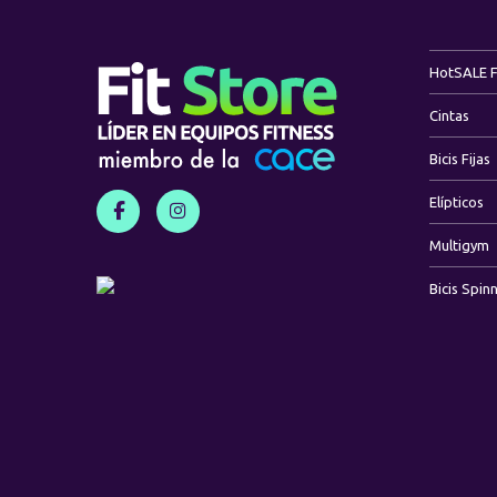
Hot
SALE 
Cintas
Bicis Fijas
Elípticos
Multigym
Bicis Spin