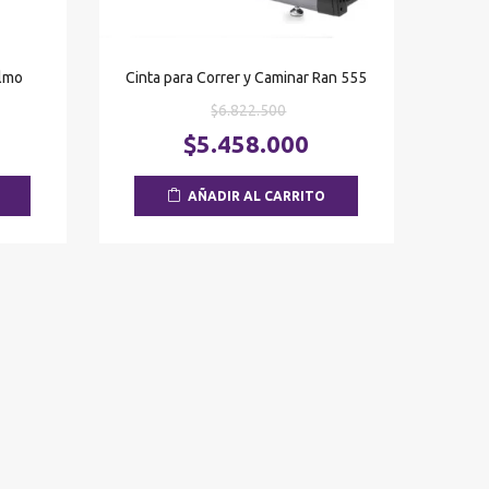
Olmo
Cinta para Correr y Caminar Ran 555
El
$
6.822.500
o
precio
El
El
$
5.458.000
nal
original
precio
precio
era:
actual
actual
AÑADIR AL CARRITO
1.716.
$6.822.500.
es:
es:
$1.473.373.
$5.458.000.