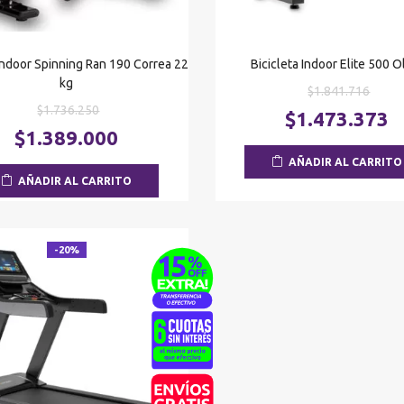
 Indoor Spinning Ran 190 Correa 22
Bicicleta Indoor Elite 500 
kg
El
$
1.841.716
El
$
1.736.250
preci
$
1.473.373
precio
El
origi
$
1.389.000
original
precio
era:
AÑADIR AL CARRITO
era:
actual
$1.84
AÑADIR AL CARRITO
$1.736.250.
es:
$1.389.000.
-20%