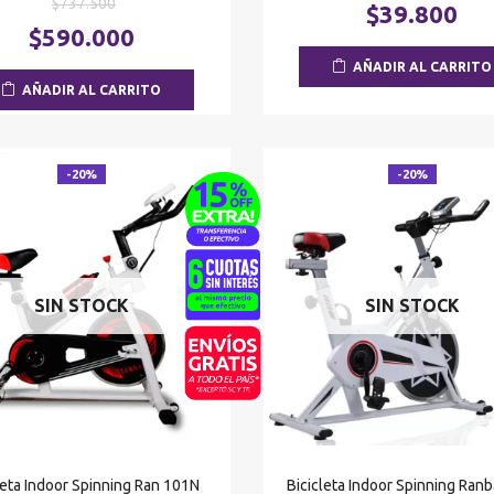
El
$
737.500
precio
$
39.800
precio
El
origina
$
590.000
original
precio
era:
AÑADIR AL CARRITO
era:
actual
$57.71
AÑADIR AL CARRITO
$737.500.
es:
$590.000.
-20%
-20%
SIN STOCK
SIN STOCK
leta Indoor Spinning Ran 101N
Bicicleta Indoor Spinning Ran