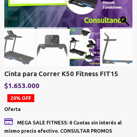
Cinta para Correr K50 Fitness FIT15
El
E
$
1.653.000
precio
p
20% OFF
original
a
Oferta
era:
e
$2.066.250.
$
MEGA SALE FITNESS: 6 Cuotas sin interés al
mismo precio efectivo. CONSULTAR PROMOS