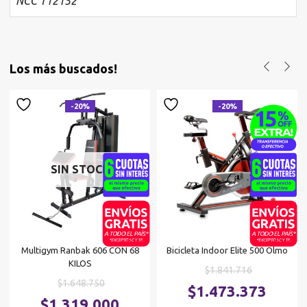
NCC T12152
Los más buscados!
-20%
-20%
SIN STOCK
Multigym Ranbak 606 CON 68
Bicicleta Indoor Elite 500 Olmo
KILOS
El
$
1.841.716
El
$
1.648.750
precio
El
$
1.473.373
precio
El
original
$
1.319.000
p