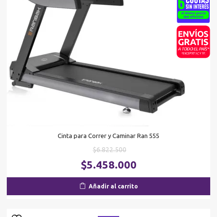
Cinta para Correr y Caminar Ran 555
El
$
6.822.500
precio
El
$
5.458.000
original
pr
era:
ac
Añadir al carrito
$6.822.500.
es
$5