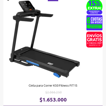
Cinta para Correr K50 Fitness FIT15
El
$
2.066.250
precio
El
$
1.653.000
original
pr