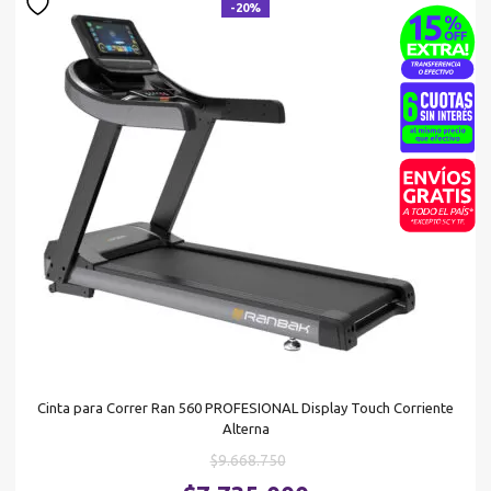
-20%
Cinta para Correr Ran 560 PROFESIONAL Display Touch Corriente
Alterna
El
$
9.668.750
precio
El