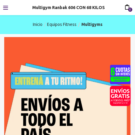
Multigym Ranbak 606 CON 68 KILOS
0
Inicio
Equipos Fitness
Multigyms
-20%