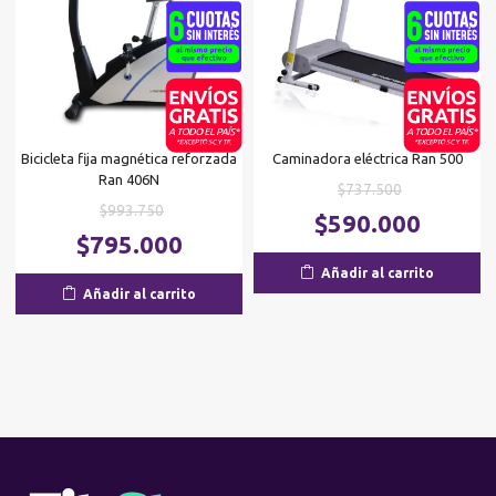
Bicicleta fija magnética reforzada
Caminadora eléctrica Ran 500
Ran 406N
El
$
737.500
El
$
993.750
precio
El
$
590.000
precio
El
original
$
795.000
p
original
precio
era:
ac
Añadir al carrito
era:
actual
$737.500.
es
Añadir al carrito
$993.750.
es:
$5
$795.000.