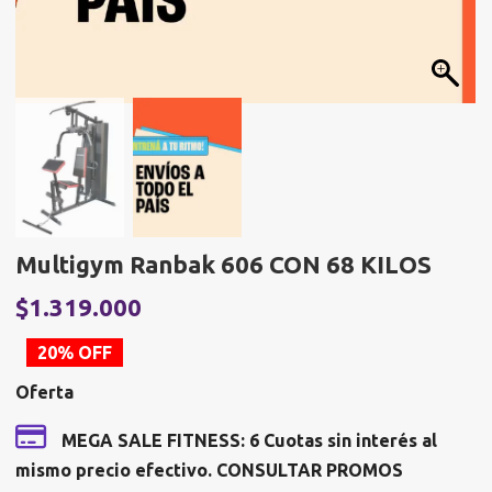
Multigym Ranbak 606 CON 68 KILOS
El
E
$
1.319.000
precio
p
20% OFF
original
a
Oferta
era:
e
$1.648.750.
$
MEGA SALE FITNESS: 6 Cuotas sin interés al
mismo precio efectivo. CONSULTAR PROMOS