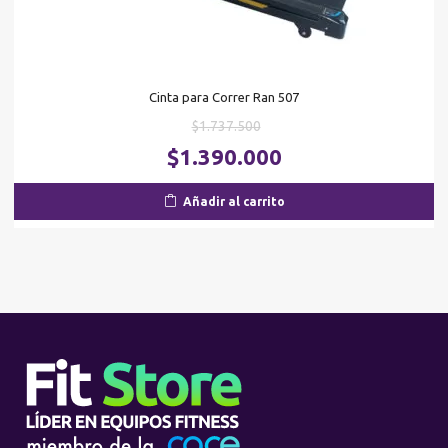
Cinta para Correr Ran 507
El
$
1.737.500
precio
El
$
1.390.000
original
pr
era:
ac
Añadir al carrito
$1.737.500.
es
$1