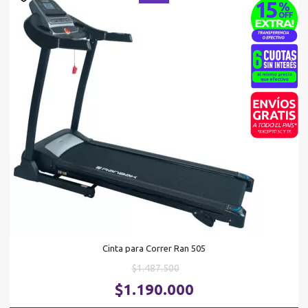
Cinta para Correr Ran 505
El
$
1.487.500
precio
El
$
1.190.000
original
pr