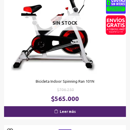
SIN STOCK
Bicicleta Indoor Spinning Ran 101N
El
$
706.250
precio
El
$
565.000
original
pr
era:
ac
Leer más
$706.250.
es
$5