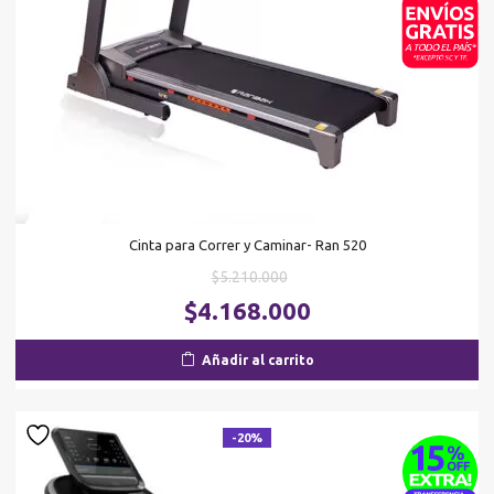
Cinta para Correr y Caminar- Ran 520
El
$
5.210.000
precio
El
$
4.168.000
original
pr
era:
ac
Añadir al carrito
$5.210.000.
es
$4
-20%