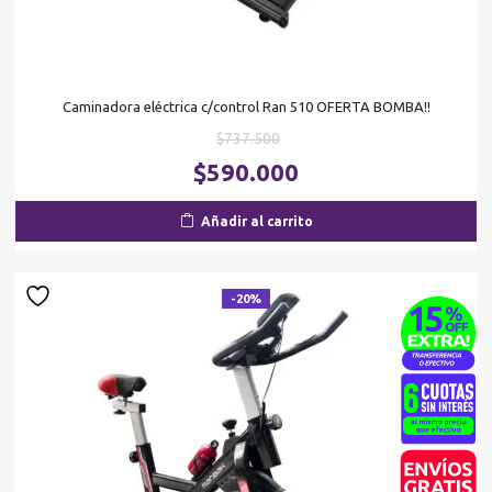
Caminadora eléctrica c/control Ran 510 OFERTA BOMBA!!
El
$
737.500
precio
El
$
590.000
original
pr
era:
ac
Añadir al carrito
$737.500.
es
$5
-20%