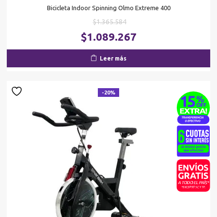
Bicicleta Indoor Spinning Olmo Extreme 400
El
$
1.365.584
precio
El
$
1.089.267
original
pr
era:
ac
Leer más
$1.365.584.
es
$1
-20%