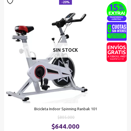
-20%
SIN STOCK
Bicicleta Indoor Spinning Ranbak 101
El
$
805.000
precio
El
$
644.000
original
pr