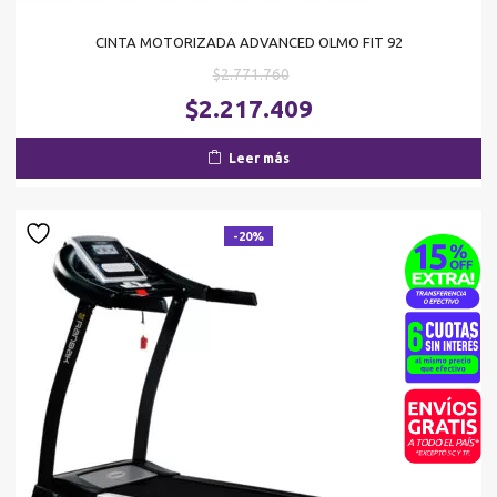
CINTA MOTORIZADA ADVANCED OLMO FIT 92
El
$
2.771.760
precio
El
$
2.217.409
original
pr
era:
ac
Leer más
$2.771.760.
es
$2
-20%