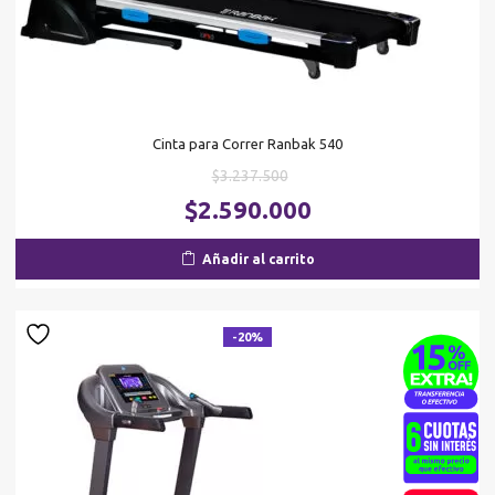
Cinta para Correr Ranbak 540
El
$
3.237.500
precio
El
$
2.590.000
original
pr
era:
ac
Añadir al carrito
$3.237.500.
es
$2
-20%