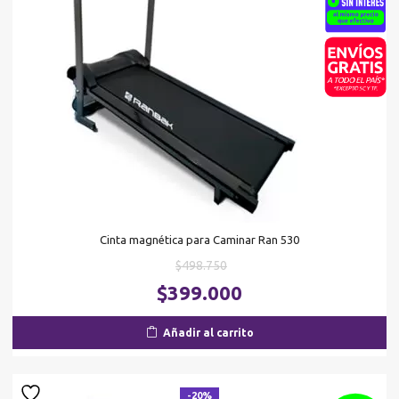
Cinta magnética para Caminar Ran 530
El
$
498.750
precio
El
$
399.000
original
pr
era:
ac
Añadir al carrito
$498.750.
es
$3
-20%