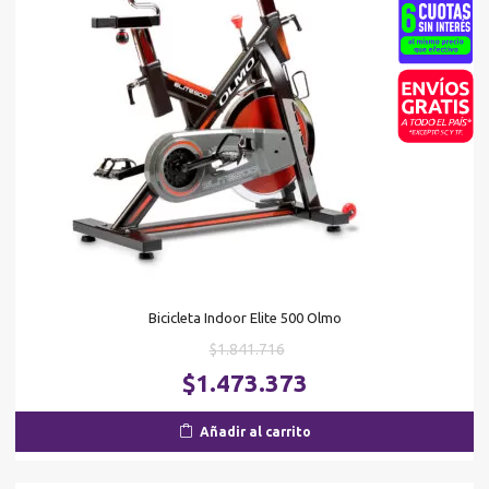
Bicicleta Indoor Elite 500 Olmo
El
$
1.841.716
precio
El
$
1.473.373
original
pr
era:
ac
Añadir al carrito
$1.841.716.
es
$1