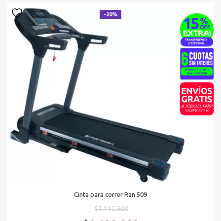
-20%
Cinta para correr Ran 509
El
$
2.112.500
precio
El