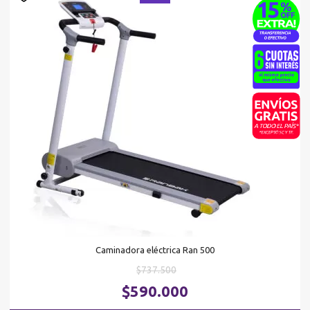
Caminadora eléctrica Ran 500
El
$
737.500
precio
El
$
590.000
original
pr