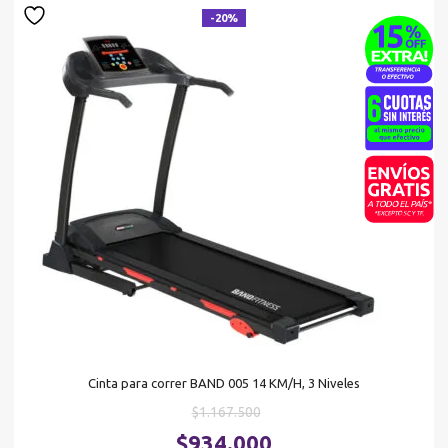
-20%
Cinta para correr BAND 005 14 KM/H, 3 Niveles
El
$
1.167.500
precio
El
$
934.000