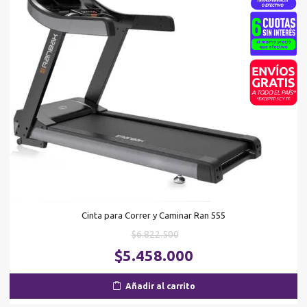
Cinta para Correr y Caminar Ran 555
El
$
6.822.500
precio
El
$
5.458.000
original
pr
era:
ac
Añadir al carrito
$6.822.500.
es