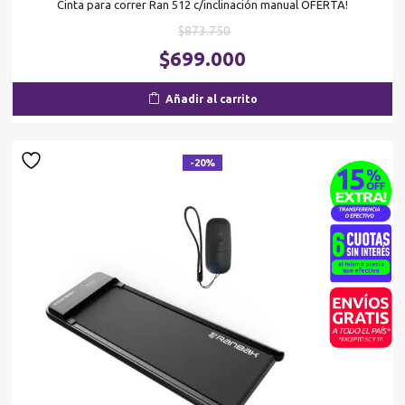
Cinta para correr Ran 512 c/inclinación manual OFERTA!
El
$
873.750
precio
El
$
699.000
original
pr
era:
ac
Añadir al carrito
$873.750.
es
$6
-20%