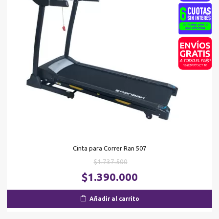
Cinta para Correr Ran 507
El
$
1.737.500
precio
El
$
1.390.000
original
pr
era:
ac
Añadir al carrito
$1.737.500.
es
$1