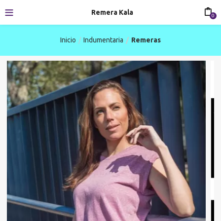
Remera Kala
0
Inicio
Indumentaria
Remeras
-31%