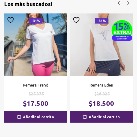
Los más buscados!
-31%
-31%
Remera Trend
Remera Eden
El
El
$
25.375
$
26.825
precio
precio
El
El
$
17.500
$
18.500
original
original
precio
p
era:
era:
actual
ac
Añadir al carrito
Añadir al carrito
$25.375.
$26.825.
es:
es
$17.500.
$1