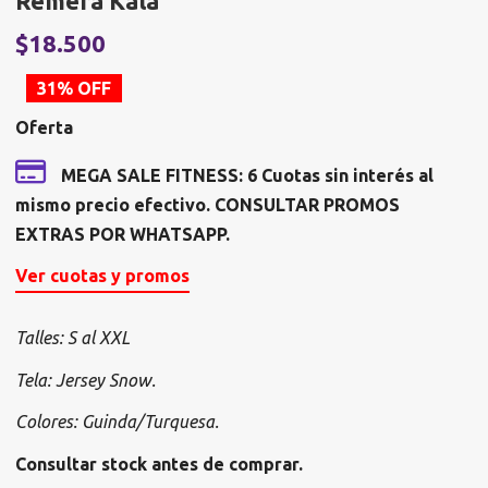
Remera Kala
El
E
$
18.500
precio
p
31% OFF
original
a
Oferta
era:
e
$26.825.
$
MEGA SALE FITNESS: 6 Cuotas sin interés al
mismo precio efectivo. CONSULTAR PROMOS
EXTRAS POR WHATSAPP.
Ver cuotas y promos
Talles: S al XXL
Tela: Jersey Snow.
Colores: Guinda/Turquesa.
Consultar stock antes de comprar.