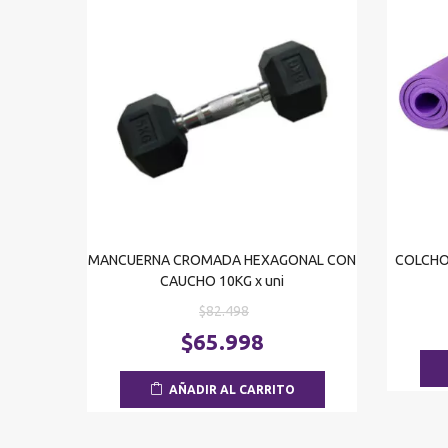
MANCUERNA CROMADA HEXAGONAL CON
COLCHO
CAUCHO 10KG x uni
El
$
82.498
precio
El
$
65.998
original
precio
era:
actual
AÑADIR AL CARRITO
$82.498.
es:
$65.998.