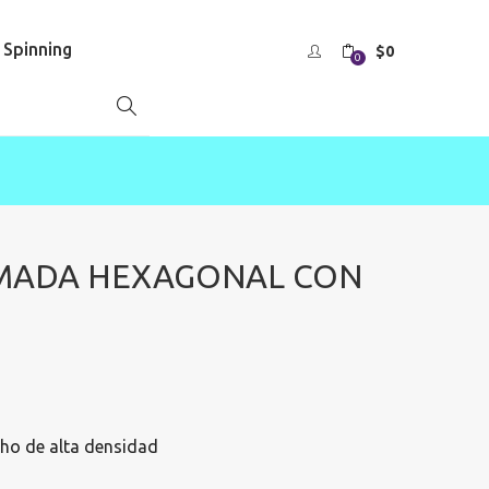
s Spinning
$
0
0
MADA HEXAGONAL CON
El
precio
actual
ho de alta densidad
es:
$32.999.