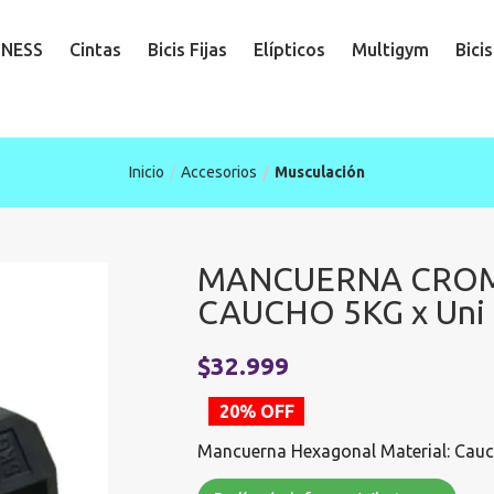
TNESS
Cintas
Bicis Fijas
Elípticos
Multigym
Bici
Inicio
Accesorios
Musculación
MANCUERNA CRO
CAUCHO 5KG x Uni
El
$
32.999
precio
20% OFF
original
Mancuerna Hexagonal Material: Cauc
era:
$41.249.