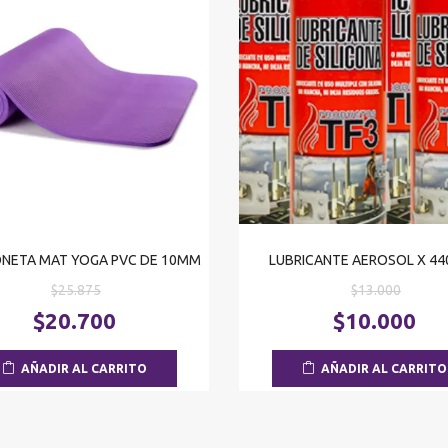
NETA MAT YOGA PVC DE 10MM
LUBRICANTE AEROSOL X 44
El
El
$
25.875
$
13.000
precio
precio
El
$
20.700
$
10.000
original
origina
precio
era:
era:
actual
AÑADIR AL CARRITO
AÑADIR AL CARRITO
$25.875.
$13.00
es:
$20.700.