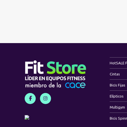
Hot
SALE 
Cintas
Bicis Fijas
Elípticos
Multigym
Bicis Spin