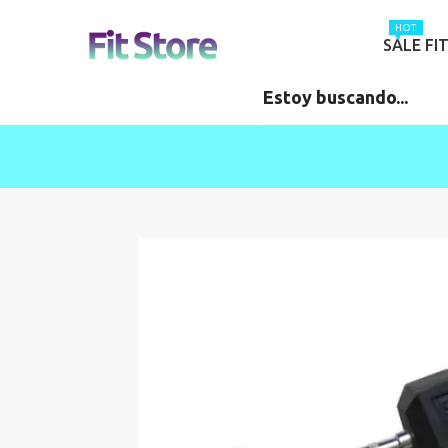
HOT
SALE FI
-20%