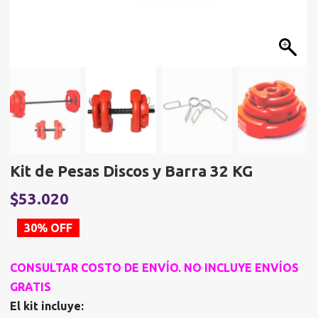
Kit de Pesas Discos y Barra 32 KG
El
E
$
53.020
precio
p
30% OFF
original
a
era:
e
CONSULTAR COSTO DE ENVÍO. NO INCLUYE ENVÍOS
$75.820.
$
GRATIS
El kit incluye: