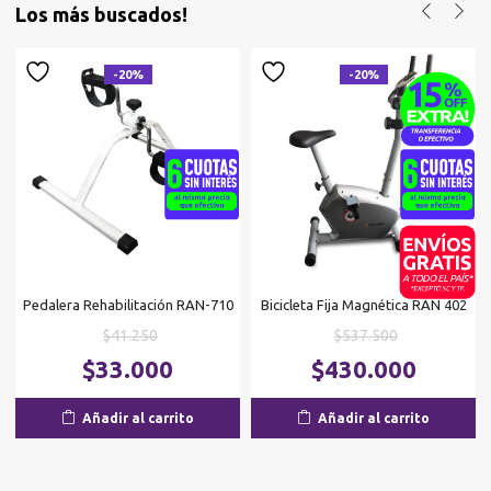
Los más buscados!
-20%
-20%
Pedalera Rehabilitación RAN-710
Bicicleta Fija Magnética RAN 402
El
El
$
41.250
$
537.500
precio
precio
El
El
$
33.000
$
430.000
original
original
precio
p
era:
era:
actual
ac
Añadir al carrito
Añadir al carrito
$41.250.
$537.500.
es:
es
$33.000.
$4