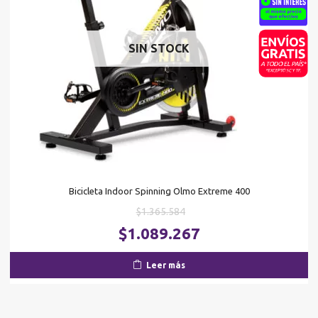
SIN STOCK
Bicicleta Indoor Spinning Olmo Extreme 400
El
$
1.365.584
precio
El
$
1.089.267
original
pr
era:
ac
Leer más
$1.365.584.
es
$1