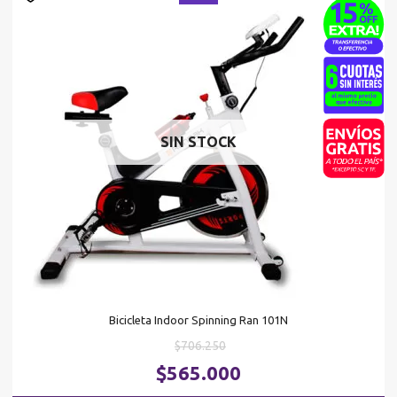
SIN STOCK
Bicicleta Indoor Spinning Ran 101N
El
$
706.250
precio
El
$
565.000
original
pr