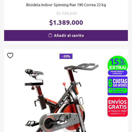
Bicicleta Indoor Spinning Ran 190 Correa 22 kg
El
$
1.736.250
precio
El
$
1.389.000
original
pr
era:
ac
Añadir al carrito
$1.736.250.
es
$1
-20%