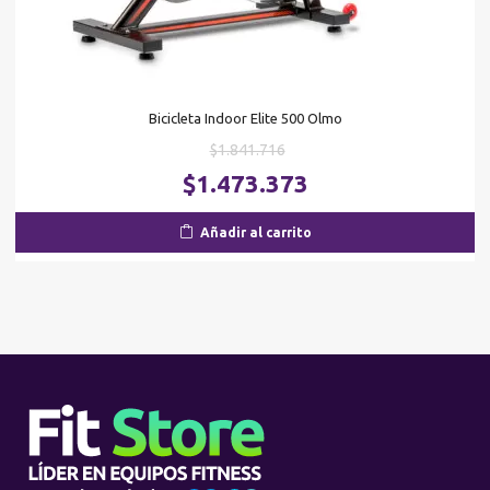
Bicicleta Indoor Elite 500 Olmo
El
$
1.841.716
precio
El
$
1.473.373
original
pr
era:
ac
Añadir al carrito
$1.841.716.
es
$1