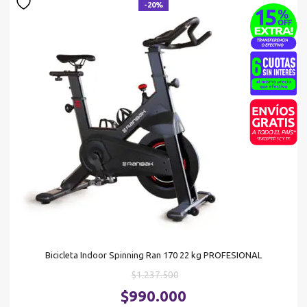
-20%
Bicicleta Indoor Spinning Ran 170 22 kg PROFESIONAL
El
$
1.237.500
precio
El
$
990.000
original
pr