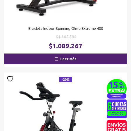
Bicicleta Indoor Spinning Olmo Extreme 400
El
$
1.365.584
precio
El
$
1.089.267
original
pr
era:
ac
Leer más
$1.365.584.
es
$1
-20%