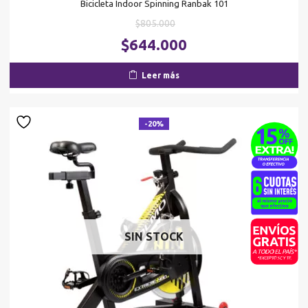
Bicicleta Indoor Spinning Ranbak 101
El
$
805.000
precio
El
$
644.000
original
pr
era:
ac
Leer más
$805.000.
es
$6
-20%
SIN STOCK