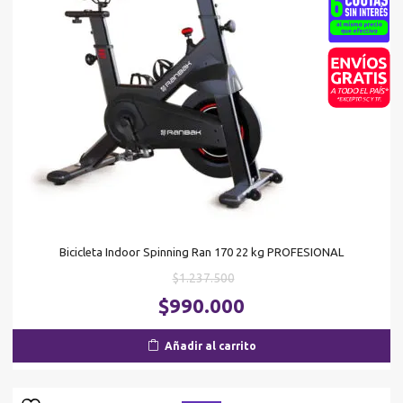
Bicicleta Indoor Spinning Ran 170 22 kg PROFESIONAL
El
$
1.237.500
precio
El
$
990.000
original
pr
era:
ac
Añadir al carrito
$1.237.500.
es
$9