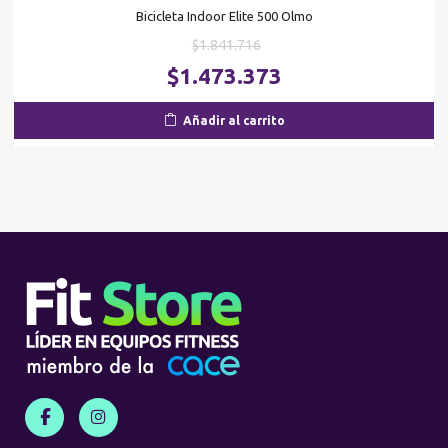
Bicicleta Indoor Elite 500 Olmo
El
$
1.841.716
precio
El
$
1.473.373
original
pr
era:
ac
Añadir al carrito
$1.841.716.
es
$1