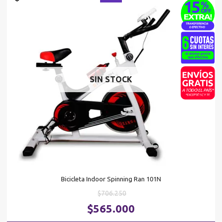
SIN STOCK
Bicicleta Indoor Spinning Ran 101N
El
$
706.250
precio
El
$
565.000
original
pr