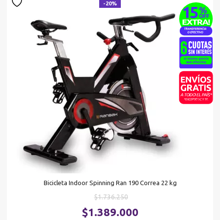
-20%
Bicicleta Indoor Spinning Ran 190 Correa 22 kg
El
$
1.736.250
precio
El
$
1.389.000
original
pr