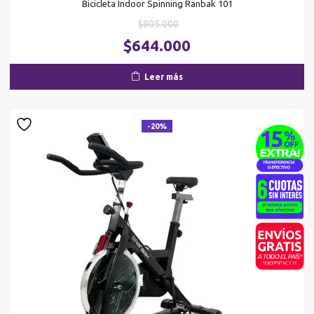
Bicicleta Indoor Spinning Ranbak 101
El
$
805.000
precio
El
$
644.000
original
pr
era:
ac
Leer más
$805.000.
es
$6
-20%