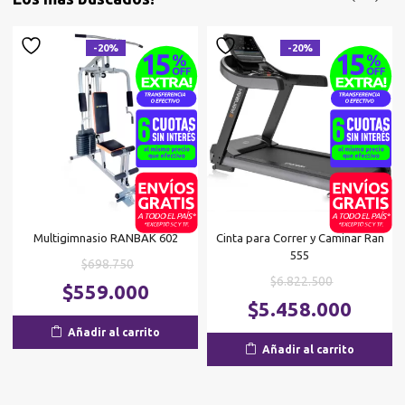
-20%
-20%
Multigimnasio RANBAK 602
Cinta para Correr y Caminar Ran
555
El
$
698.750
El
$
6.822.500
precio
El
$
559.000
precio
El
original
precio
$
5.458.000
original
p
era:
actual
Añadir al carrito
era:
ac
$698.750.
es:
Añadir al carrito
$6.822.500.
es
$559.000.
$5