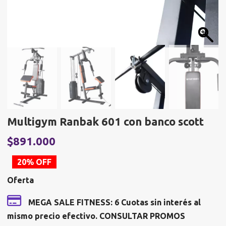
Multigym Ranbak 601 con banco scott
El
E
$
891.000
precio
p
20% OFF
original
a
Oferta
era:
e
$1.113.750.
$
MEGA SALE FITNESS: 6 Cuotas sin interés al
mismo precio efectivo. CONSULTAR PROMOS