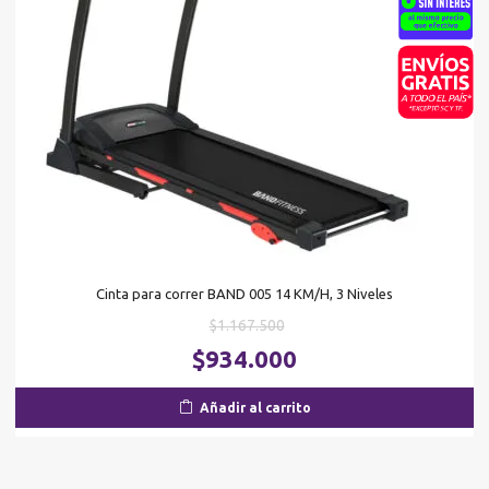
Cinta para correr BAND 005 14 KM/H, 3 Niveles
El
$
1.167.500
precio
El
$
934.000
original
pr
era:
ac
Añadir al carrito
$1.167.500.
es
$9