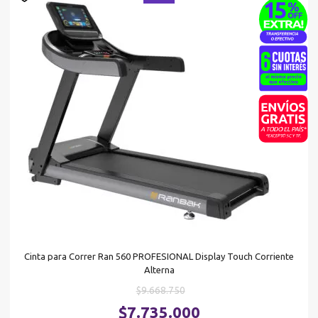
Cinta para Correr Ran 560 PROFESIONAL Display Touch Corriente
Alterna
El
$
9.668.750
precio
El
$
7.735.000