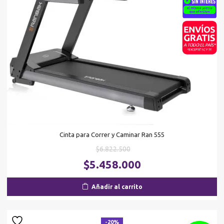
Cinta para Correr y Caminar Ran 555
El
$
6.822.500
precio
El
$
5.458.000
original
pr
era:
ac
Añadir al carrito
$6.822.500.
es
$5
-20%