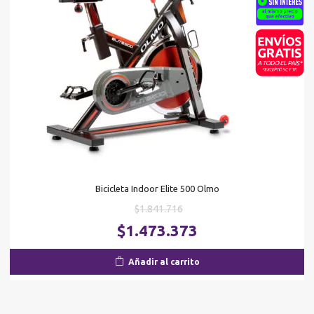
Bicicleta Indoor Elite 500 Olmo
El
$
1.841.716
precio
El
$
1.473.373
original
pr
era:
ac
Añadir al carrito
$1.841.716.
es
$1