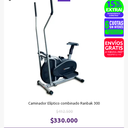
Caminador Elíptico combinado Ranbak 300
El
$
412.500
precio
El
$
330.000
original
pr