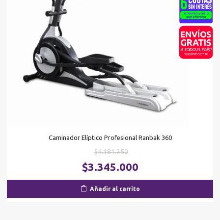
Caminador Elíptico Profesional Ranbak 360
El
$
4.181.250
precio
El
$
3.345.000
original
pr
era:
ac
Añadir al carrito
$4.181.250.
es
$3