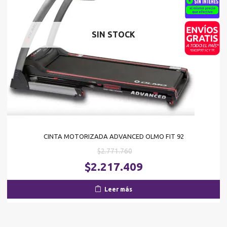
SIN STOCK
CINTA MOTORIZADA ADVANCED OLMO FIT 92
El
$
2.771.760
precio
El
$
2.217.409
original
pr
era:
ac
Leer más
$2.771.760.
es
$2