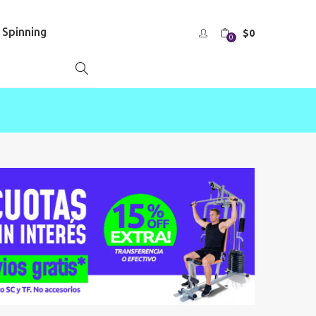
s Spinning
$
0
0