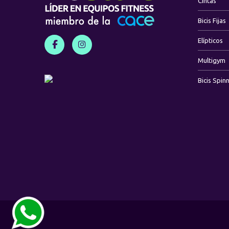
Cintas
Bicis Fijas
Elípticos
Multigym
Bicis Spin