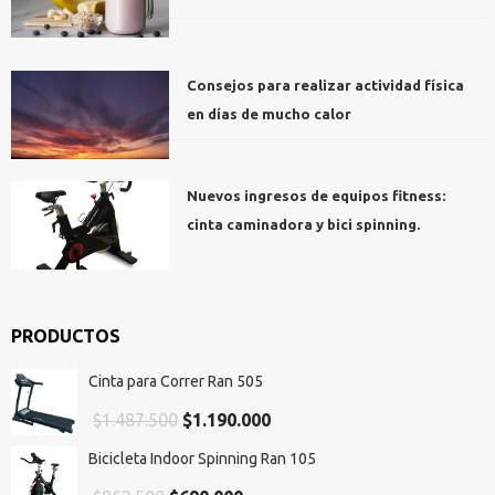
Consejos para realizar actividad física
en días de mucho calor
Nuevos ingresos de equipos fitness:
cinta caminadora y bici spinning.
PRODUCTOS
Cinta para Correr Ran 505
El
El
$
1.487.500
$
1.190.000
precio
precio
Bicicleta Indoor Spinning Ran 105
original
actual