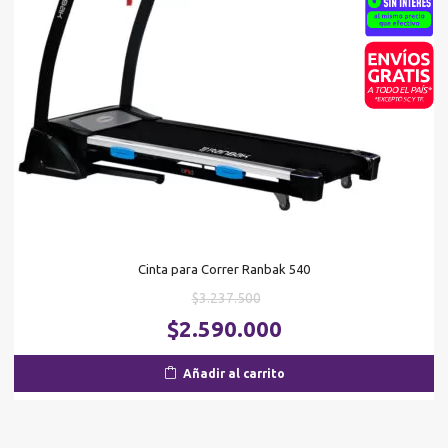
Cinta para Correr Ranbak 540
El
$
3.237.500
precio
El
$
2.590.000
original
pr
era:
ac
Añadir al carrito
$3.237.500.
es
$2