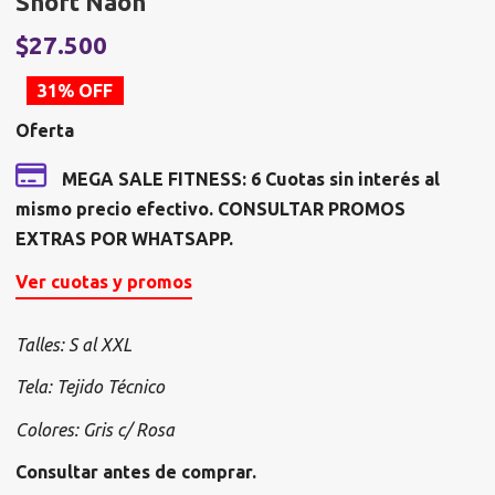
Short Naon
El
E
$
27.500
precio
p
31% OFF
original
a
Oferta
era:
e
$39.875.
$
MEGA SALE FITNESS: 6 Cuotas sin interés al
mismo precio efectivo. CONSULTAR PROMOS
EXTRAS POR WHATSAPP.
Ver cuotas y promos
Talles: S al XXL
Tela: Tejido Técnico
Colores: Gris c/ Rosa
Consultar antes de comprar.