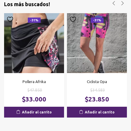
Los más buscados!
-31%
-31%
Pollera Afrika
Ciclista Opa
El
El
$
47.850
$
34.583
precio
precio
El
El
$
33.000
$
23.850
original
original
precio
p
era:
era:
actual
ac
Añadir al carrito
Añadir al carrito
$47.850.
$34.583.
es:
es
$33.000.
$2