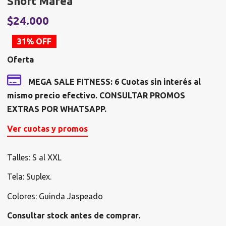
Short Marea
El
E
$
24.000
precio
p
31% OFF
original
a
Oferta
era:
e
$34.800.
$
MEGA SALE FITNESS: 6 Cuotas sin interés al
mismo precio efectivo. CONSULTAR PROMOS
EXTRAS POR WHATSAPP.
Ver cuotas y promos
Talles: S al XXL
Tela: Suplex.
Colores: Guinda Jaspeado
Consultar stock antes de comprar.