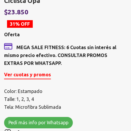
Ciclista Opa
El
E
$
23.850
precio
p
31% OFF
original
a
Oferta
era:
e
$34.583.
$
MEGA SALE FITNESS: 6 Cuotas sin interés al
mismo precio efectivo. CONSULTAR PROMOS
EXTRAS POR WHATSAPP.
Ver cuotas y promos
Color: Estampado
Talle: 1, 2, 3, 4
Tela: Microfibra Sublimada
Pedí más info por Whatsapp