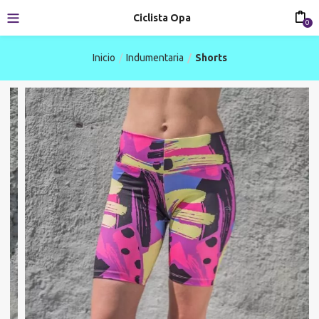
Ciclista Opa
0
Inicio
Indumentaria
Shorts
-31%