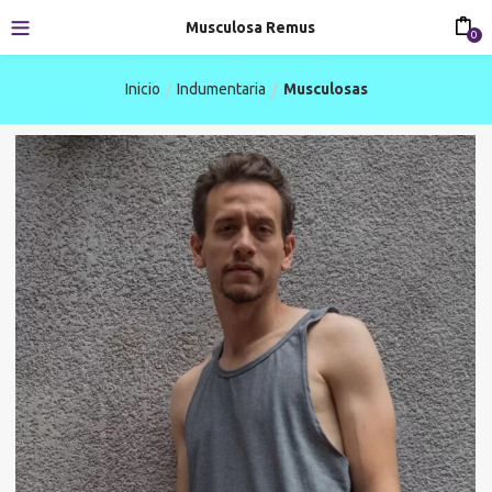
Musculosa Remus
0
Inicio
Indumentaria
Musculosas
-31%