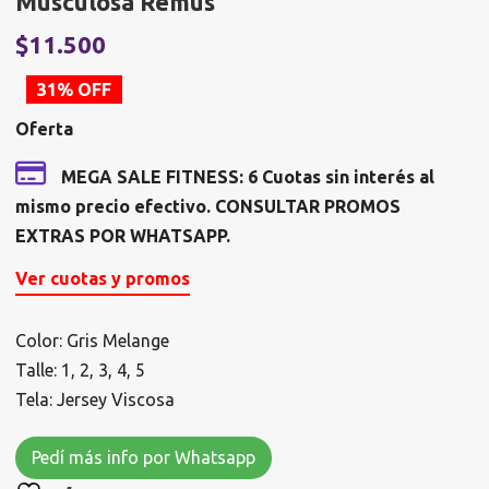
Musculosa Remus
El
E
$
11.500
precio
p
31% OFF
original
a
Oferta
era:
e
$16.675.
$
MEGA SALE FITNESS: 6 Cuotas sin interés al
mismo precio efectivo. CONSULTAR PROMOS
EXTRAS POR WHATSAPP.
Ver cuotas y promos
Color: Gris Melange
Talle: 1, 2, 3, 4, 5
Tela: Jersey Viscosa
Pedí más info por Whatsapp