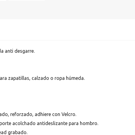
a anti desgarre.
ara zapatillas, calzado o ropa húmeda.
do, reforzado, adhiere con Velcro.
soporte acolchado antideslizante para hombro.
Head grabado.