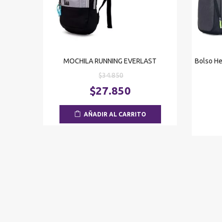
MOCHILA RUNNING EVERLAST
Bolso He
El
$
34.850
precio
El
$
27.850
original
precio
era:
actual
AÑADIR AL CARRITO
$34.850.
es:
$27.850.