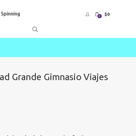
s Spinning
$
0
0
ad Grande Gimnasio Viajes
El
precio
actual
es:
$37.500.