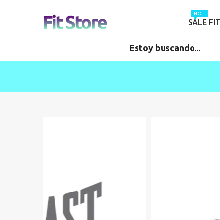
HOT
SALE FI
-20%