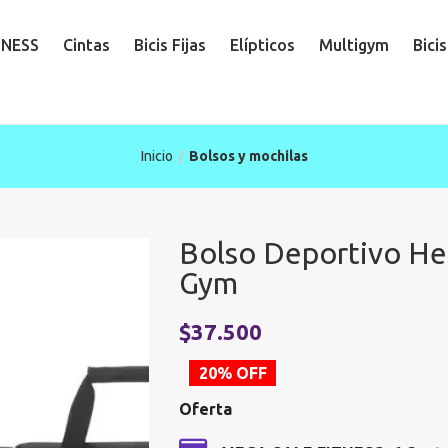
TNESS
Cintas
Bicis Fijas
Elípticos
Multigym
Bici
Inicio
Bolsos y mochilas
Bolso Deportivo He
Gym
El
$
37.500
precio
20% OFF
original
Oferta
era:
$46.900.