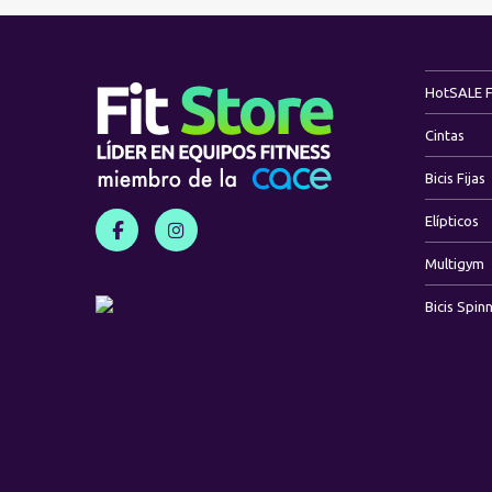
Hot
SALE 
Cintas
Bicis Fijas
Elípticos
Multigym
Bicis Spin