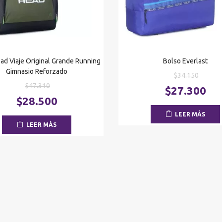
ad Viaje Original Grande Running
Bolso Everlast
Gimnasio Reforzado
El
$
34.150
El
$
47.310
precio
$
27.300
precio
El
origina
$
28.500
original
precio
era:
LEER MÁS
era:
actual
$34.15
LEER MÁS
$47.310.
es:
$28.500.