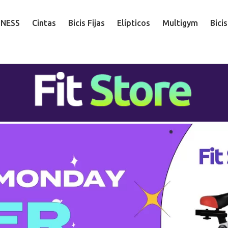
TNESS
Cintas
Bicis Fijas
Elípticos
Multigym
Bici