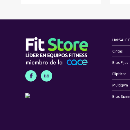
Hot
SALE 
Cintas
Bicis Fijas
Elípticos
Multigym
Bicis Spin