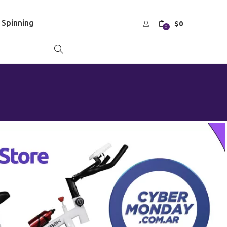
s Spinning
$
0
0