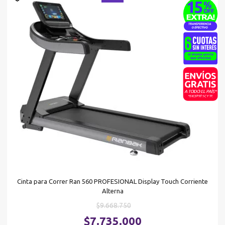
Cinta para Correr Ran 560 PROFESIONAL Display Touch Corriente
Alterna
El
$
9.668.750
precio
El
$
7.735.000