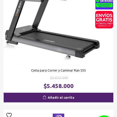
Cinta para Correr y Caminar Ran 555
El
$
6.822.500
precio
El
$
5.458.000
original
pr
era:
ac
Añadir al carrito
$6.822.500.
es
$5
-20%