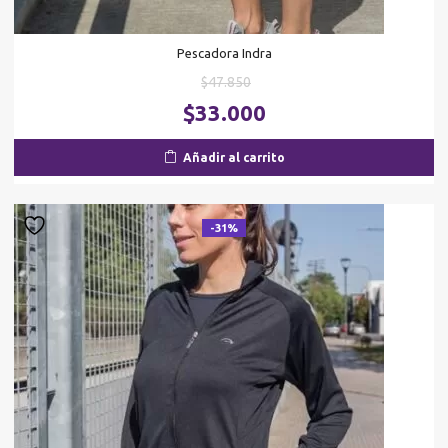
Pescadora Indra
El
$
47.850
precio
El
$
33.000
original
pr
era:
ac
Añadir al carrito
$47.850.
es
$3
-31%