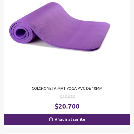
COLCHONETA MAT YOGA PVC DE 10MM
El
$
25.875
precio
El
$
20.700
original
pr
era:
ac
Añadir al carrito
$25.875.
es
$2