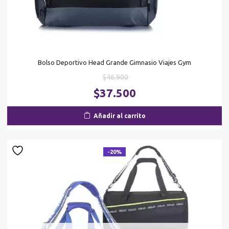
Bolso Deportivo Head Grande Gimnasio Viajes Gym
El
$
46.900
precio
El
$
37.500
original
pr
era:
ac
Añadir al carrito
$46.900.
es
$3
-20%