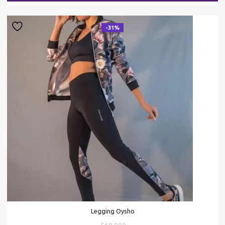
$3
-31%
Legging Oysho
El