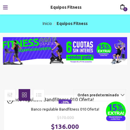
Equipos Fitness
0
Inicio
Equipos Fitness
Orden predeterminado
-20%
Banco regulable Bandfitness 010 Oferta!
El
$
170.000
precio
El
$
136.000