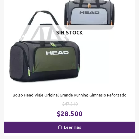
SIN STOCK
Bolso Head Viaje Original Grande Running Gimnasio Reforzado
El
$
47.310
precio
El
$
28.500
original
pr
era:
ac
Leer más
$47.310.
es