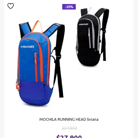
-20%
MOCHILA RUNNING HEAD liviana
El
$
34.900
precio
El
$
27.900