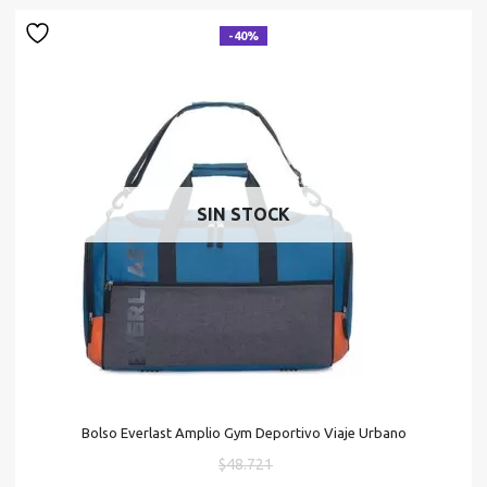
$2
-40%
SIN STOCK
Bolso Everlast Amplio Gym Deportivo Viaje Urbano
El
$
48.721
precio