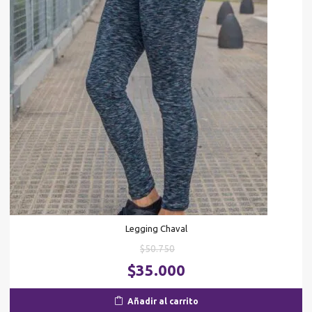
Legging Chaval
El
$
50.750
precio
El
$
35.000
original
pr
era:
ac
Añadir al carrito
$50.750.
es