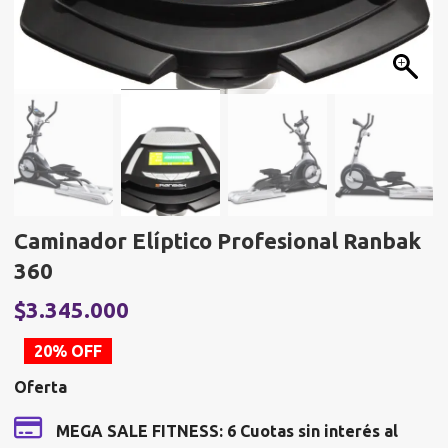
Caminador Elíptico Profesional Ranbak
360
El
E
$
3.345.000
precio
p
20% OFF
original
a
Oferta
era:
e
$4.181.250.
$
MEGA SALE FITNESS: 6 Cuotas sin interés al