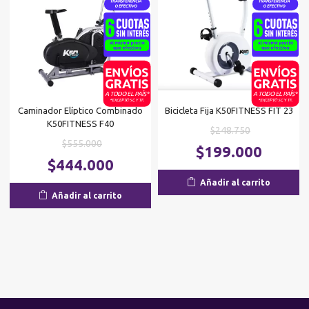
Caminador Elíptico Combinado
Bicicleta Fija K50FITNESS FIT 23
K50FITNESS F40
El
$
248.750
El
$
555.000
precio
El
$
199.000
precio
El
original
$
444.000
p
original
precio
era:
ac
Añadir al carrito
era:
actual
$248.750.
es
Añadir al carrito
$555.000.
es:
$1
$444.000.