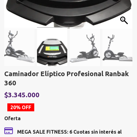
Caminador Elíptico Profesional Ranbak
360
El
E
$
3.345.000
precio
p
20% OFF
original
a
Oferta
era:
e
$4.181.250.
$
MEGA SALE FITNESS: 6 Cuotas sin interés al