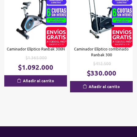
Caminador Elíptico Ranbak 306N
Caminador Elíptico combinado
Ranbak 300
El
$
1.365.000
El
$
412.500
precio
El
$
1.092.000
precio
El
original
precio
$
330.000
original
p
era:
actual
Añadir al carrito
era:
ac
$1.365.000.
es:
Añadir al carrito
$412.500.
es
$1.092.000.
$3