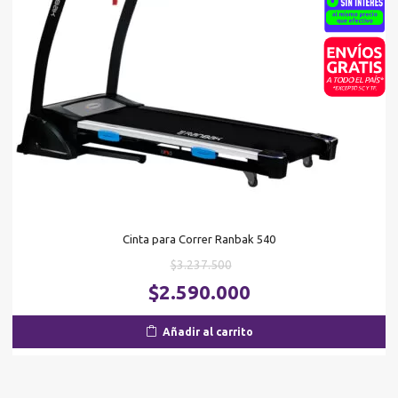
Cinta para Correr Ranbak 540
El
$
3.237.500
precio
El
$
2.590.000
original
pr
era:
ac
Añadir al carrito
$3.237.500.
es
$2