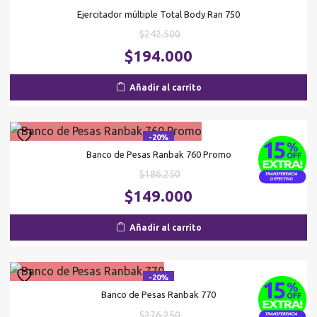
Ejercitador múltiple Total Body Ran 750
El
$
242.500
precio
El
$
194.000
original
pr
era:
ac
Añadir al carrito
$242.500.
es
$1
-20%
Banco de Pesas Ranbak 760 Promo
El
$
186.250
precio
El
$
149.000
original
pr
era:
ac
Añadir al carrito
$186.250.
es
$1
-20%
Banco de Pesas Ranbak 770
El
$
276.250