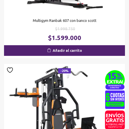
Multigym Ranbak 607 con banco scott
El
$
1.998.750
precio
El
$
1.599.000
original
pr
era:
ac
Añadir al carrito
$1.998.750.
es
$1
-20%