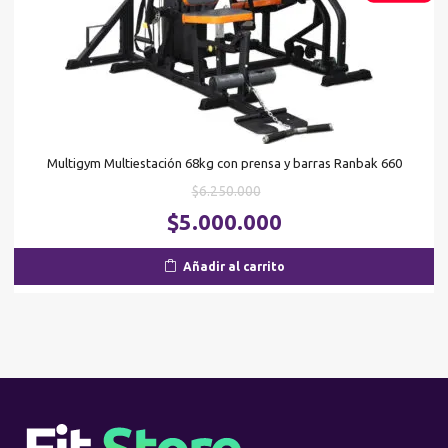
Multigym Multiestación 68kg con prensa y barras Ranbak 660
El
$
6.250.000
precio
El
$
5.000.000
original
pr
era:
ac
Añadir al carrito
$6.250.000.
es
$5