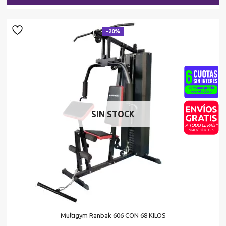
$1.113.750.
es
$8
-20%
SIN STOCK
Multigym Ranbak 606 CON 68 KILOS