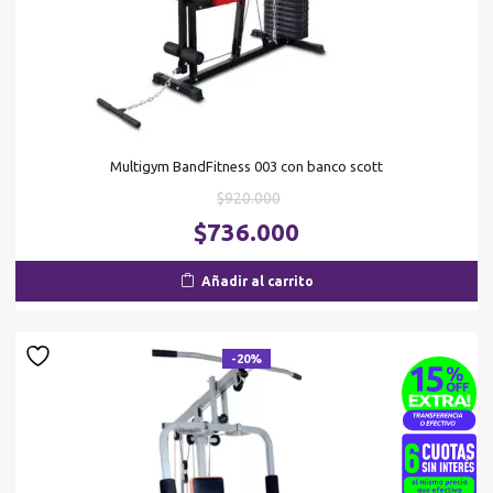
Multigym BandFitness 003 con banco scott
El
$
920.000
precio
El
$
736.000
original
pr
era:
ac
Añadir al carrito
$920.000.
es
$7
-20%