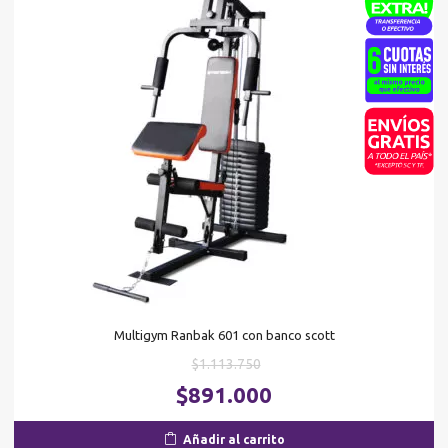
Multigym Ranbak 601 con banco scott
El
$
1.113.750
precio
El
$
891.000
original
pr
era:
ac
Añadir al carrito