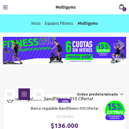
Multigyms
0
Inicio
Equipos Fitness
Multigyms
Orden predeterminado
-20%
Banco regulable Bandfitness 010 Oferta!
El
$
170.000
precio
El
$
136.000